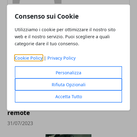
Consenso sui Cookie
ARTICOLI CORRELATI
Utilizziamo i cookie per ottimizzare il nostro sito
web e il nostro servizio. Puoi scegliere a quali
categorie dare il tuo consenso.
Cookie Policy
|
Privacy Policy
Personalizza
Rifiuta Opzionali
Brain Computing presenta il suo
Accetta Tutto
modello di azienda liquida 100% full
remote
31/07/2023