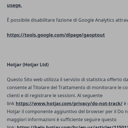
usage.
È possibile disabilitare l’azione di Google Analytics attrav
https://tools.google.com/dlpage/gaoptout
Hotjar (Hotjar Ltd)
Questo Sito web utilizza il servizio di statistica offerto d
consente al Titolare del Trattamento di monitorare le co
clienti e di registrare le sessioni. Al seguente
link
https://www.hotjar.com/privacy/do-not-track/
è 
Hotjar il componente aggiuntivo del browser per il Do n
maggiori informazioni è sufficiente seguire questo
link:
https://help.hotjar.com/hc/en-us/articles/11501