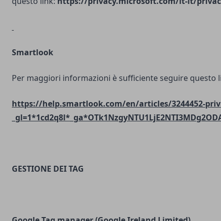
questo link:
https://privacy.microsoft.com/it-it/priv
Smartlook
Per maggiori informazioni è sufficiente seguire questo l
https://help.smartlook.com/en/articles/3244452-priv
_gl=1*1cd2q8l*_ga*OTk1NzgyNTU1LjE2NTI3MDg2O
GESTIONE DEI TAG
Google Tag manager (Google Ireland Limited)