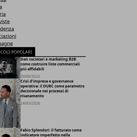
a
ria
viste
idenza
iazioni
pagne
ICOLI POPOLARI
Dati societari e marketing B2B:
come costruire liste commerciali
più affidabili
29/06/2026
Crisi d’impresa e governance
operativa: il DURC come parametro
decisionale nei processi di
risanamento
24/03/2026
Fabio Splendori: il fatturato come
indicatore imperfetto nella