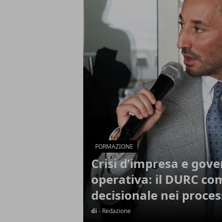
Articoli in Evidenza
FORMAZIONE
Crisi d’impresa e gov
operativa: il DURC c
decisionale nei proce
di
- Redazione