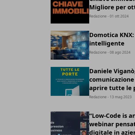
Migliore per ott
Redazione
- 01 ott 2024
Domotica KNX: 
intelligente
Redazione
- 08 ago 2024
Daniele Viganò
comunicazione p
aprire tutte le
Redazione
- 13 mag 2023
“Low-Code is an
webinar pensat
digitale in azi