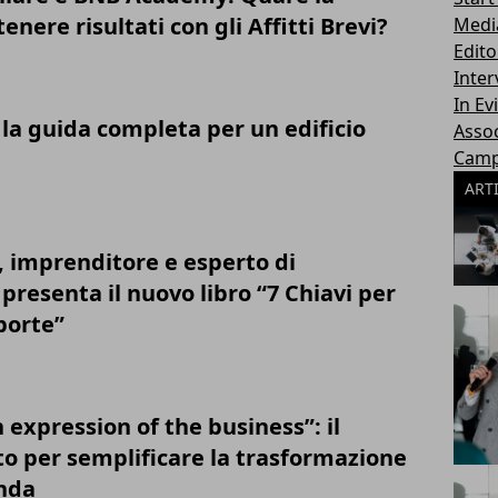
enere risultati con gli Affitti Brevi?
Medi
Edito
Inter
In Ev
la guida completa per un edificio
Assoc
Cam
ART
, imprenditore e esperto di
resenta il nuovo libro “7 Chiavi per
 porte”
 expression of the business”: il
o per semplificare la trasformazione
enda