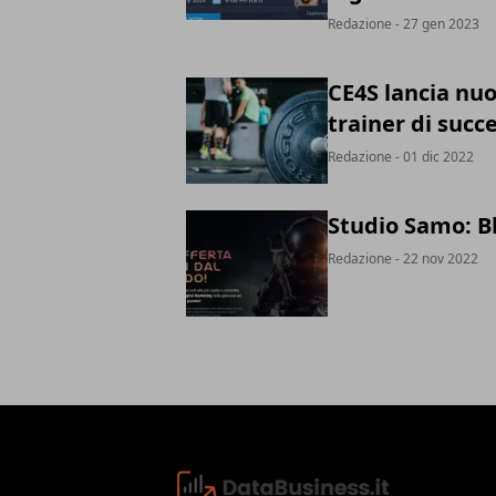
Redazione
- 27 gen 2023
CE4S lancia nuo
trainer di succ
Redazione
- 01 dic 2022
Studio Samo: B
Redazione
- 22 nov 2022