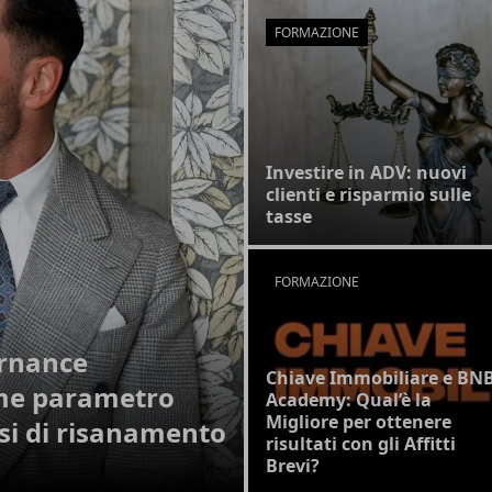
FORMAZIONE
Investire in ADV: nuovi
clienti e risparmio sulle
tasse
FORMAZIONE
ernance
Chiave Immobiliare e BN
ome parametro
Academy: Qual’è la
Migliore per ottenere
ssi di risanamento
risultati con gli Affitti
Brevi?