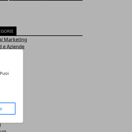
EGORIE
al Marketing
d e Aziende
azione
zie
 Puoi
 fare
i
e Analisi
l Media
nde
to
ere
ured
i
 up