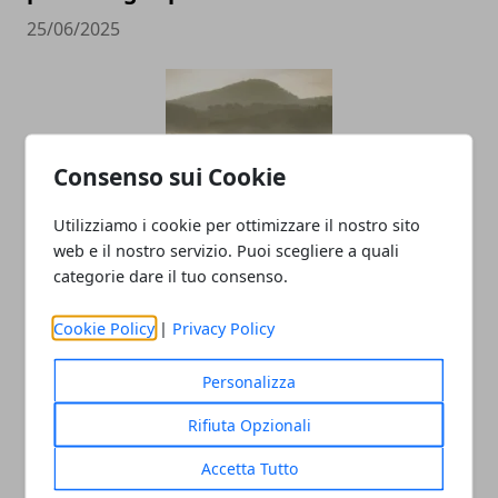
25/06/2025
Consenso sui Cookie
Utilizziamo i cookie per ottimizzare il nostro sito
web e il nostro servizio. Puoi scegliere a quali
Innovare la tradizione, come la
categorie dare il tuo consenso.
Compagnia Toscana Sigari ha creato i
primi sigari Fumé
Cookie Policy
|
Privacy Policy
05/03/2024
Personalizza
Rifiuta Opzionali
Accetta Tutto