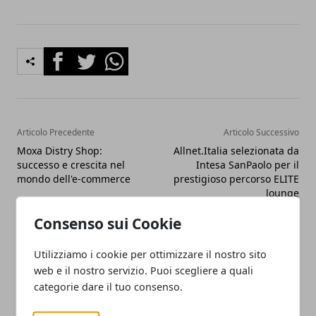
Facebook
Twitter
Whatsapp
Articolo Precedente
Articolo Successivo
Moxa Distry Shop:
Allnet.Italia selezionata da
successo e crescita nel
Intesa SanPaolo per il
mondo dell'e-commerce
prestigioso percorso ELITE
lounge
Consenso sui Cookie
Utilizziamo i cookie per ottimizzare il nostro sito
web e il nostro servizio. Puoi scegliere a quali
categorie dare il tuo consenso.
Redazione