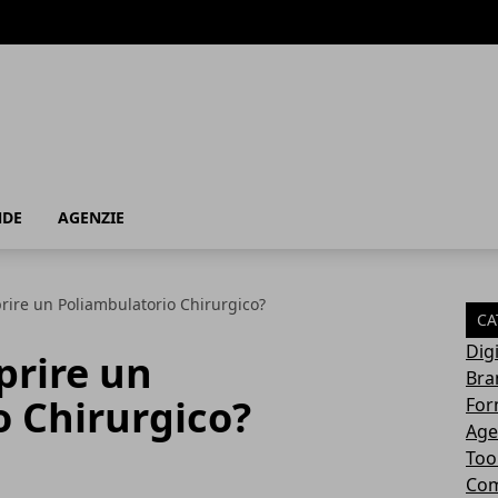
NDE
AGENZIE
rire un Poliambulatorio Chirurgico?
CA
Dig
prire un
Bra
o Chirurgico?
For
Age
Too
Com