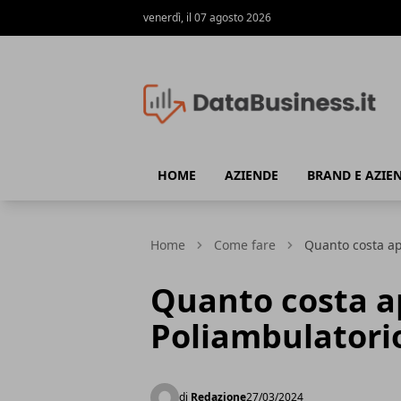
venerdì, il 07 agosto 2026
Data Business
HOME
AZIENDE
BRAND E AZIE
Home
Come fare
Quanto costa ap
Quanto costa a
Poliambulatori
di
Redazione
27/03/2024