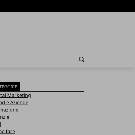
Cerca
TEGORIE
ital Marketing
nd e Aziende
mazione
nzie
l
e fare