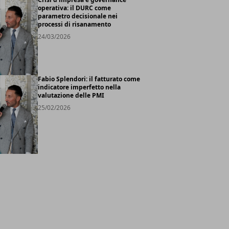
operativa: il DURC come
parametro decisionale nei
processi di risanamento
24/03/2026
Fabio Splendori: il fatturato come
indicatore imperfetto nella
valutazione delle PMI
25/02/2026