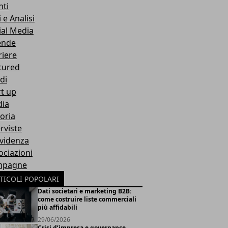
nti
 e Analisi
ial Media
ende
riere
tured
di
rt up
ia
toria
rviste
Evidenza
ociazioni
mpagne
TICOLI POPOLARI
Dati societari e marketing B2B:
come costruire liste commerciali
più affidabili
29/06/2026
Crisi d’impresa e governance