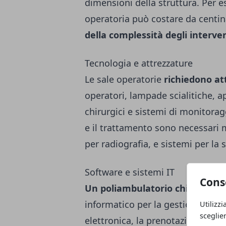
dimensioni della struttura. Per e
operatoria può costare da centina
della complessità degli interven
Tecnologia e attrezzature
Le sale operatorie
richiedono at
operatori, lampade scialitiche, a
chirurgici e sistemi di monitoragg
e il trattamento sono necessari
per radiografia, e sistemi per la s
Software e sistemi IT
Cons
Un poliambulatorio chirurgico
informatico per la gestione dei p
Utilizzi
sceglie
elettronica, la prenotazione degl