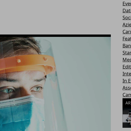
Eve
Dati
Soc
Azi
Car
Fea
Ban
Sta
Med
Edi
Inte
In 
Ass
Ca
AR