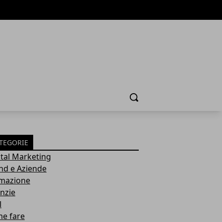
Cerca
TEGORIE
ital Marketing
nd e Aziende
mazione
nzie
l
e fare