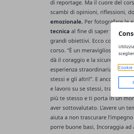
di reportage. Ma il cuore del cors
scambi di opinioni, riflessioni,
emozionale.
Per fotografare le 
tecnica
al fine di saper fotogr
Cons
grandi obiettivi. Ecco cosa dicon
Utilizzi
corso. “È un meraviglioso viaggio 
sceglie
dà il coraggio e la sicurezza nel p
Cookie 
esperienza straordinaria che apr
stessi e gli altri!”. E ancora “Ti i
e lavoro su se stessi, tra tecnica
più te stesso e ti porta in un mon
aver sottovalutato. L’avere un te
aiuta a non trascurare l’impegno p
porre buone basi, Incoraggia ad a