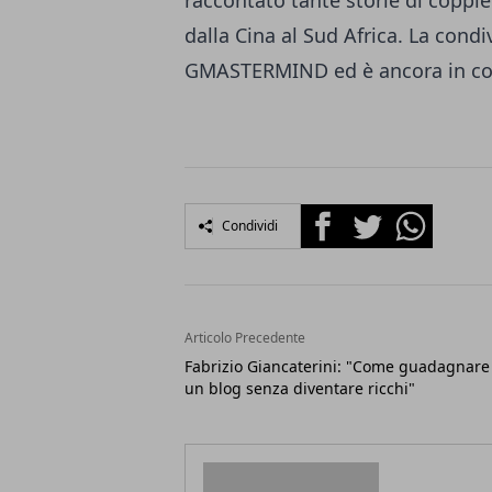
raccontato tante storie di coppie 
dalla Cina al Sud Africa. La condi
GMASTERMIND ed è ancora in cors
Facebook
Twitter
Whatsapp
Condividi
Articolo Precedente
Fabrizio Giancaterini: "Come guadagnare
un blog senza diventare ricchi"