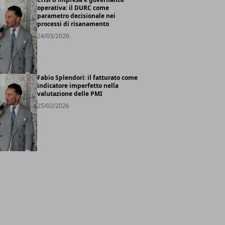
operativa: il DURC come
parametro decisionale nei
processi di risanamento
24/03/2026
Fabio Splendori: il fatturato come
indicatore imperfetto nella
valutazione delle PMI
25/02/2026