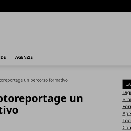
NDE
AGENZIE
toreportage un percorso formativo
CA
Dig
fotoreportage un
Bra
tivo
For
Age
Too
Com