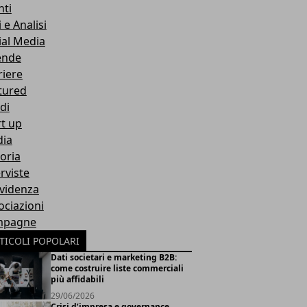
nti
 e Analisi
ial Media
ende
riere
tured
di
rt up
ia
toria
rviste
Evidenza
ociazioni
mpagne
TICOLI POPOLARI
Dati societari e marketing B2B:
come costruire liste commerciali
più affidabili
29/06/2026
Crisi d’impresa e governance