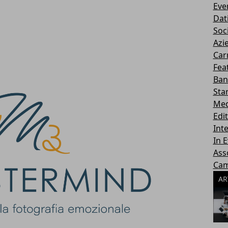
Eve
Dati
Soc
Azi
Car
Fea
Ban
Sta
Med
Edi
Inte
In 
Ass
Ca
AR