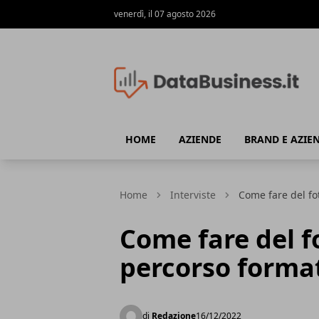
venerdì, il 07 agosto 2026
Data Business
HOME
AZIENDE
BRAND E AZIE
Home
Interviste
Come fare del fo
Come fare del 
percorso forma
di
Redazione
16/12/2022